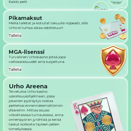
Kaikki pelit
Pikamaksut
Meillä talletat ja kotiutat takuulla nopeasti, sillä
Urho ei tuhlaa aikaa odotteluun!
Talleta
MGA-lisenssi
Turvallinen Urhokasino pitää jopa
valtiosalaisuudet aina suojattuna.
Talleta
Urho Areena
Tervetuloa Urho kasino
uskollisuusohjelmaan, jossa
jokainen pyöräytys nostaa
pelitehosi ennennäkemättömiin
sfääreihin. Mittaa sisuasi
viikoittaisissa turnauksissa, anna
onnenpyörän jyrähtää ja kerää
taskut kolikoita täyteen pelien
tiimellyksessä.