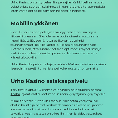
Urho Kasino on tehty pelaajilta pelaajille. Kaikki pelimme ovat
pelattavissa suoraan selaimessa ilman latauksia tai asennuksia,
joten voit aloittaa pelaamisen helposti ja nopeasti.
Mobiilin ykkönen
Moni Urho Kasinon pelaajista viihtyy pelien parissa myös
liikkeellä ollessaan. Siksi olemme optimoineet sivustomme
mobiilikäyttäjät edellä, jotta pelikokemus toimisi
saumattomasti kaikilla laitteilla. Pelistä riippumatta voit
luottaa siihen, että suosikkipelisi on optimoitu täydellisesti ja
alati kasvava laadukkaiden pelien valikoimamme on aina
käsiesi ulottuvilla.
Urho Kasinolla pelaat reiluja ja rehtejä Maltan peliviranomaisen
lisensoimia pelejä, turvallista pelikokemusta unohtamatta.
Urho Kasino asiakaspalvelu
Tarvitsetko apua? Olemme vain yhden painalluksen päässä!
Täältä
löydät vastaukset moniin usein kysyttyihin kysymyksiin.
Mikäli tarvitset kuitenkin lisäapua, voit ottaa yhteyttä live
chatin kautta ja pääset keskustelemaan asiakaspalvelijamme
kanssa tuossa tuokiossa. Urholla et kohtaa robotteja tai
tekoälyä, vaan vastassa on oikea ihminen ja aidot vastaukset
kysymyksiisi.