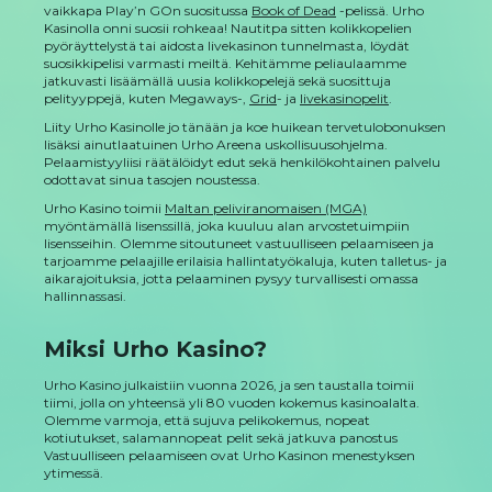
vaikkapa Play’n GOn suositussa
Book of Dead
-pelissä. Urho
Kasinolla onni suosii rohkeaa! Nautitpa sitten kolikkopelien
pyöräyttelystä tai aidosta livekasinon tunnelmasta, löydät
suosikkipelisi varmasti meiltä. Kehitämme peliaulaamme
jatkuvasti lisäämällä uusia kolikkopelejä sekä suosittuja
pelityyppejä, kuten Megaways-,
Grid
- ja
livekasinopelit
.
Liity Urho Kasinolle jo tänään ja koe huikean tervetulobonuksen
lisäksi ainutlaatuinen Urho Areena uskollisuusohjelma.
Pelaamistyyliisi räätälöidyt edut sekä henkilökohtainen palvelu
odottavat sinua tasojen noustessa.
Urho Kasino toimii
Maltan peliviranomaisen (MGA)
myöntämällä lisenssillä, joka kuuluu alan arvostetuimpiin
lisensseihin. Olemme sitoutuneet vastuulliseen pelaamiseen ja
tarjoamme pelaajille erilaisia hallintatyökaluja, kuten talletus- ja
aikarajoituksia, jotta pelaaminen pysyy turvallisesti omassa
hallinnassasi.
Miksi Urho Kasino?
Urho Kasino julkaistiin vuonna 2026, ja sen taustalla toimii
tiimi, jolla on yhteensä yli 80 vuoden kokemus kasinoalalta.
Olemme varmoja, että sujuva pelikokemus, nopeat
kotiutukset, salamannopeat pelit sekä jatkuva panostus
Vastuulliseen pelaamiseen ovat Urho Kasinon menestyksen
ytimessä.