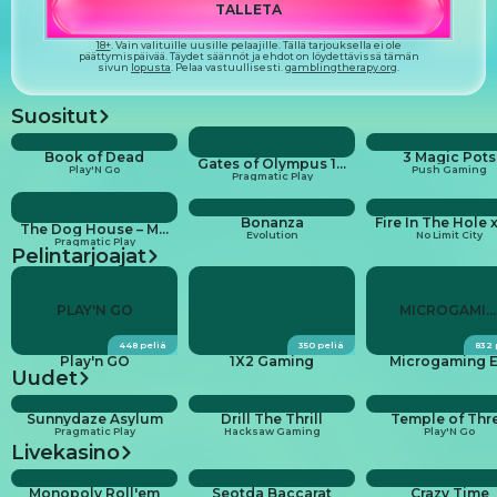
TALLETA
18+
. Vain valituille uusille pelaajille. Tällä tarjouksella ei ole
päättymispäivää. Täydet säännöt ja ehdot on löydettävissä tämän
sivun
lopusta
. Pelaa vastuullisesti.
gamblingtherapy.org
.
Suositut
Book of Dead
3 Magic Pots
Gates of Olympus 1000
Play'N Go
Push Gaming
Pragmatic Play
Bonanza
The Dog House – Muttley Crew
Evolution
No Limit City
Pragmatic Play
Pelintarjoajat
PLAY'N GO
MICROGAMING EU
448
peliä
350
peliä
832
Play'n GO
1X2 Gaming
Microgaming 
Uudet
Sunnydaze Asylum
Drill The Thrill
Temple of Thr
Pragmatic Play
Hacksaw Gaming
Play'N Go
Livekasino
LIVE
Monopoly Roll'em
Seotda Baccarat
Crazy Time