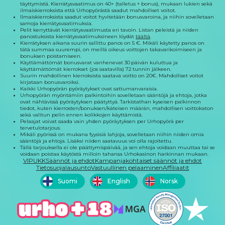
täyttymistä. Kierrätysvaatimus on 40× (talletus + bonus), mukaan lukien sekä
ilmaiskierroksista että Urhopyörästä saadut mahdolliset voitot.
Ilmaiskierroksista saadut voitot hyvitetään bonusvaroina, ja niihin sovelletaan
samoja kierrätysvaatimuksia.
Pelit kerryttävät kierrätysvaatimusta eri tavoin. Listan peleistä ja niiden
panostuksista kierrätysvaatimuksineen löydät
täältä
.
Kierrätyksen aikana suurin sallittu panos on 5 €. Mikäli käytetty panos on
tätä summaa suurempi, on meillä oikeus voittojen takavarikoimiseen ja
bonuksen poistamiseen.
Käyttämättömät bonusvarat vanhenevat 30 päivän kuluttua ja
käyttämättömät kierrokset (jos saatavilla) 72 tunnin jälkeen.
Suurin mahdollinen kierroksista saatava voitto on 20€. Mahdolliset voitot
kirjataan bonusvaroiksi.
Kaikki Urhopyörän pyöräytykset ovat sattumanvaraisia.
Urhopyörän myöntämiin palkintoihin sovelletaan sääntöjä ja ehtoja, jotka
ovat nähtävissä pyöräytyksen päätyttyä. Tarkistathan kyseisen palkinnon
tiedot, kuten kierrosten/bonuksen/käteisen määrän, mahdollisen voittokaton
sekä valitun pelin ennen kolikkojen käyttämistä.
Pelaajat voivat saada vain yhden pyöräytyksen per Urhopyörä per
tervetulotarjous.
Mikäli pyörissä on mukana fyysisiä lahjoja, sovelletaan niihin niiden omia
sääntöjä ja ehtoja. Lisäksi niiden saatavuus voi olla rajoitettu.
Tällä tarjouksella ei ole päättymispäivää, ja sen ehtoja voidaan muuttaa tai se
voidaan poistaa käytöstä milloin tahansa Urhokasinon harkinnan mukaan.
VIP
UKK
Säännöt ja ehdot
Kampanjakohtaiset säännöt ja ehdot
Tietosuojalausunto
Vastuullinen pelaaminen
Affiliaatit
Suomi
English
Norsk