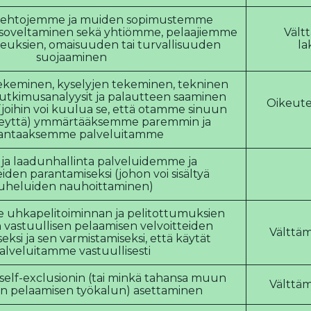
a ehtojemme ja muiden sopimustemme
 soveltaminen sekä yhtiömme, pelaajiemme
Vält
keuksien, omaisuuden tai turvallisuuden
la
suojaaminen
keminen, kyselyjen tekeminen, tekninen
 tutkimusanalyysit ja palautteen saaminen
Oikeute
(joihin voi kuulua se, että otamme sinuun
teyttä) ymmärtääksemme paremmin ja
antaaksemme palveluitamme
ja laadunhallinta palveluidemme ja
iden parantamiseksi (johon voi sisältyä
uheluiden nauhoittaminen)
 uhkapelitoiminnan ja pelitottumuksien
vastuullisen pelaamisen velvoitteiden
Välttäm
ksi ja sen varmistamiseksi, että käytät
alveluitamme vastuullisesti
self-exclusionin (tai minkä tahansa muun
Välttäm
en pelaamisen työkalun) asettaminen