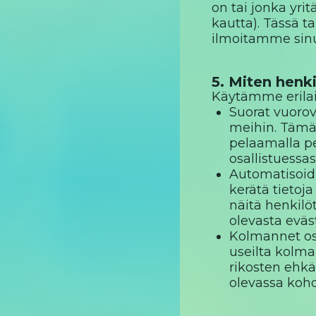
on tai jonka yr
kautta). Tässä 
ilmoitamme sinul
5. Miten henki
Käytämme erilai
Suorat vuorov
meihin. Tämä 
pelaamalla pe
osallistuessas
Automatisoid
kerätä tietoja
näitä henkilöt
olevasta evä
Kolmannet osa
useilta kolma
rikosten ehk
olevassa kohd