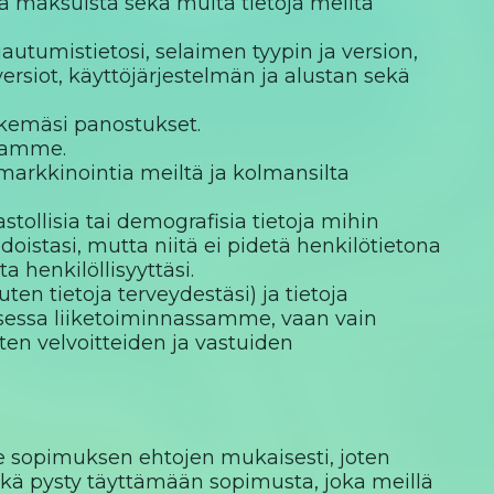
sta maksuista sekä muita tietoja meiltä
rjautumistietosi, selaimen tyypin ja version,
versiot, käyttöjärjestelmän ja alustan sekä
tekemäsi panostukset.
toamme.
 markkinointia meiltä ja kolmansilta
ollisia tai demografisia tietoja mihin
doistasi, mutta niitä ei pidetä henkilötietona
a henkilöllisyyttäsi.
ten tietoja terveydestäsi) ja tietoja
isessa liiketoiminnassamme, vaan vain
sten velvoitteiden ja vastuiden
e sopimuksen ehtojen mukaisesti, joten
hkä pysty täyttämään sopimusta, joka meillä