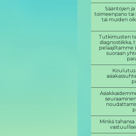
Sääntöjen j
toimeenpano tai
tai muiden oi
Tutkimusten te
diagnostiikka,
pelaajiltamme 
suoraan yh
par
Koulutus 
asiakassuhte
p
Asiakkaidemme
seuraaminen 
noudattamise
p
Minkä tahansa 
vastuullis