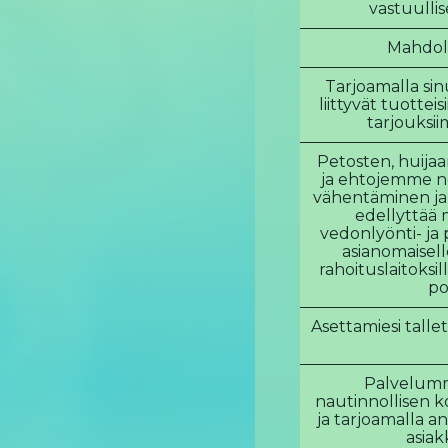
vastuullis
Mahdoll
Tarjoamalla sin
liittyvät tuott
tarjouksii
Petosten, huija
ja ehtojemme n
vähentäminen ja
edellyttää 
vedonlyönti- ja 
asianomaiselle
rahoituslaitoksill
po
Asettamiesi talle
Palvelumm
nautinnollisen k
ja tarjoamalla an
asia