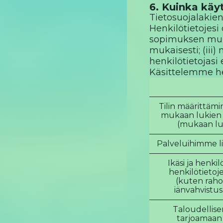
6. Kuinka käy
Tietosuojalakien
Henkilötietojesi
sopimuksen mukai
mukaisesti; (iii
henkilötietojasi 
Käsittelemme hen
Tilin määrittämi
mukaan lukien 
(mukaan luk
Palveluihimme li
Ikäsi ja henki
henkilötietoj
(kuten rahoi
iänvahvistusl
Taloudellis
tarjoamaan