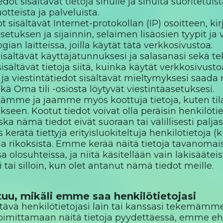
ot sisältävät tietoja sinulle ja sinulta suoritetui
otteista ja palveluista.
t sisältävät Internet-protokollan (IP) osoitteen, ki
etuksen ja sijainnin, selaimen lisäosien tyypit ja 
an laitteissa, joilla käytät tätä verkkosivustoa.
t sisältävät käyttäjätunnuksesi ja salasanasi sekä 
sisältävät tietoja siitä, kuinka käytät verkkosivus
 ja viestintätiedot sisältävät mieltymyksesi saada
kä Oma tili -osiosta löytyvät viestintäasetuksesi.
me ja jaamme myös koottuja tietoja, kuten tilast
kseen. Kootut tiedot voivat olla peräisin henkilötie
a nämä tiedot eivät suoraan tai välillisesti paljast
ätä tiettyjä erityisluokiteltuja henkilötietoja (ku
 ja rikoksista. Emme kerää näitä tietoja tavanoma
a olosuhteissa, ja niitä käsitellään vain lakisäätei
tai silloin, kun olet antanut nämä tiedot meille.
tuu, mikäli emme saa henkilötietojasi
tävä henkilötietojasi lain tai kanssasi tekemämm
 toimittamaan näitä tietoja pyydettäessä, emme e