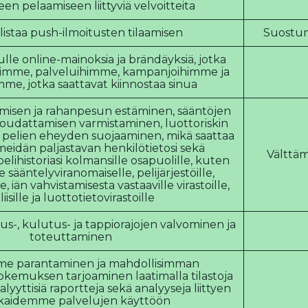
een pelaamiseen liittyviä velvoitteita
istaa push-ilmoitusten tilaamisen
Suostumu
ulle online-mainoksia ja brändäyksiä, jotka
eisiimme, palveluihimme, kampanjoihimme ja
mme, jotka saattavat kiinnostaa sinua
amisen ja rahanpesun estäminen, sääntöjen
oudattamisen varmistaminen, luottoriskin
 pelien eheyden suojaaminen, mikä saattaa
meidän paljastavan henkilötietosi sekä
Välttäm
pelihistoriasi kolmansille osapuolille, kuten
 sääntelyviranomaiselle, pelijärjestöille,
e, iän vahvistamisesta vastaaville virastoille,
liisille ja luottotietovirastoille
tus-, kulutus- ja tappiorajojen valvominen ja
toteuttaminen
e parantaminen ja mahdollisimman
okemuksen tarjoaminen laatimalla tilastoja
alyyttisiä raportteja sekä analyyseja liittyen
kkaidemme palvelujen käyttöön