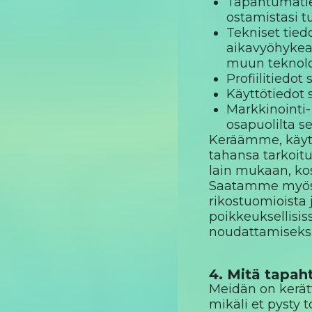
Tapahtumatied
ostamistasi tu
Tekniset tiedo
aikavyöhykeas
muun teknologi
Profiilitiedo
Käyttötiedot 
Markkinointi-
osapuolilta se
Keräämme, käytäm
tahansa tarkoitu
lain mukaan, kosk
Saatamme myös ker
rikostuomioista
poikkeuksellisiss
noudattamiseksi 
4. Mitä tapah
Meidän on kerät
mikäli et pysty