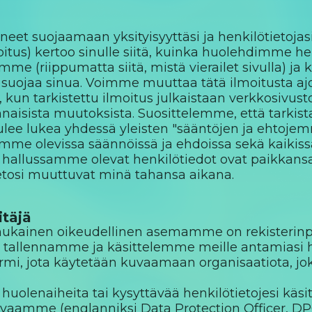
et suojaamaan yksityisyyttäsi ja henkilötietojasi
itus) kertoo sinulle siitä, kuinka huolehdimme henk
mme (riippumatta siitä, mistä vierailet sivulla) ja
ki suojaa sinua. Voimme muuttaa tätä ilmoitusta a
 kun tarkistettu ilmoitus julkaistaan verkkosivust
naisista muutoksista. Suosittelemme, että tarkist
lee lukea yhdessä yleisten "sääntöjen ja ehtojem
mme olevissa säännöissä ja ehdoissa sekä kaikissa m
 hallussamme olevat henkilötiedot ovat paikkansapi
ietosi muuttuvat minä tahansa aikana.
itäjä
ukainen oikeudellinen asemamme on rekisterinpitä
allennamme ja käsittelemme meille antamiasi henki
rmi, jota käytetään kuvaamaan organisaatiota, joka
n huolenaiheita tai kysyttävää henkilötietojesi kä
vaamme (englanniksi Data Protection Officer, DPO