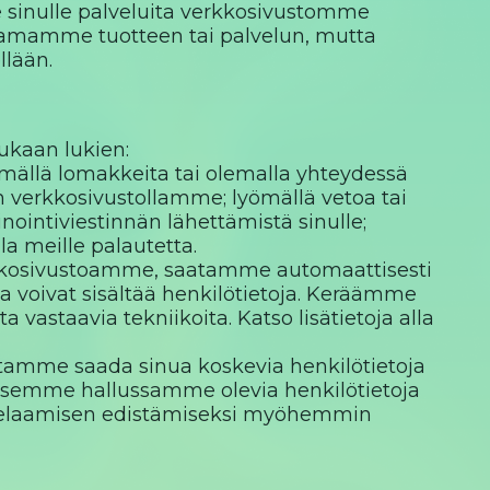
 sinulle palveluita verkkosivustomme
oamamme tuotteen tai palvelun, mutta
llään.
ukaan lukien:
tämällä lomakkeita tai olemalla yhteydessä
in verkkosivustollamme; lyömällä vetoa tai
ointiviestinnän lähettämistä sinulle;
la meille palautetta.
erkkosivustoamme, saatamme automaattisesti
otka voivat sisältää henkilötietoja. Keräämme
a vastaavia tekniikoita. Katso lisätietoja alla
aatamme saada sinua koskevia henkilötietoja
tääksemme hallussamme olevia henkilötietoja
n pelaamisen edistämiseksi myöhemmin