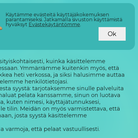
Käytämme evästeitä käyttäjäkokemuksen
parantamiseksi. Jatkamalla sivuston käyttämistä
hyväksyt
Evästekäytäntömme
.
Ok
sityiskohtaisesti, kuinka käsittelemme
dessaan. Ymmärrämme kuitenkin myös, että
ikkea heti verkossa, ja siksi halusimme auttaa
telemme henkilötietojasi.
sta syystä: tarjotaksemme sinulle palveluita
i haluat pelata kanssamme, sinun on luotava
ja, kuten nimesi, käyttäjätunnuksesi,
lle tilin. Meidän on myös varmistettava, että
amaan, josta syystä käsittelemme
varmoja, että pelaat vastuullisesti.