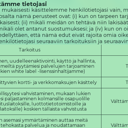
tämme tietojasi
 mukaisesti käsittelemme henkilötietojasi vain, mik
 osalta nämä perusteet ovat: (i) kun on tarpeen t
sesti; (ii) mikäli meidän on tehtävä niin lakisäät
) mikäli olet antanut suostumuksesi; ja (iv) kun o
edellyttäen, että nämä edut eivät rajoita omia oike
kilötietojasi seuraaviin tarkoituksiin ja seuraavin
Tarkoitus
nen, uudelleenaktivointi, käyttö ja hallinta,
meiltä pyytämiesi palvelujen tarjoaminen
T
ien white label -lisenssinhaltijamme)
ittyvien kortti- ja verkkomaksujen käsittely
T
löllisyytesi vahvistaminen, mukaan lukien
esi paljastaminen kolmansille osapuolille
Välttäm
tuslaitoksille, luottotietotoimistoille ja
aitoksille) koskien tällaista vahvistusta
en asemasi ymmärtäminen auttaa meitä
 tehokasta palvelua ja noudattamaan
Välttäm