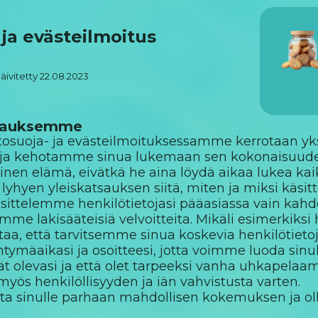
 ja evästeilmoitus
äivitetty 22.08.2023
upauksemme
etosuoja- ja evästeilmoituksessamme kerrotaan yk
i, ja kehotamme sinua lukemaan sen kokonaisuu
reinen elämä, eivätkä he aina löydä aikaa lukea ka
lyhyen yleiskatsauksen siitä, miten ja miksi käsit
ittelemme henkilötietojasi pääasiassa vain kahde
me lakisääteisiä velvoitteita. Mikäli esimerkiks
ittaa, että tarvitsemme sinua koskevia henkilötieto
yntymäaikasi ja osoitteesi, jotta voimme luoda sinu
ität olevasi ja että olet tarpeeksi vanha uhkapela
 myös henkilöllisyyden ja iän vahvistusta varten.
 sinulle parhaan mahdollisen kokemuksen ja olla 