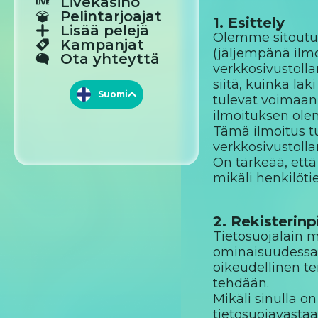
Livekasino
Pelintarjoajat
1. Esittely
Lisää pelejä
Olemme sitoutune
Kampanjat
(jäljempänä ilmo
Ota yhteyttä
verkkosivustolla
siitä, kuinka la
Suomi
Suomi
tulevat voimaan,
ilmoituksen olen
English
Tämä ilmoitus tu
verkkosivustolla
Norsk
On tärkeää, että
mikäli henkilöt
2. Rekisterinp
Tietosuojalain m
ominaisuudessa t
oikeudellinen te
tehdään.
Mikäli sinulla o
tietosuojavastaa