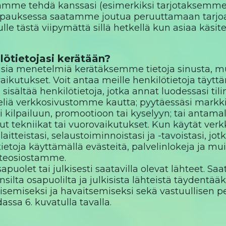
itämme tehdä kanssasi (esimerkiksi tarjotaksemme
tapauksessa saatamme joutua peruuttamaan tarj
le tästä viipymättä sillä hetkellä kun asiaa käsite
lötietojasi kerätään?
sia menetelmiä kerätäksemme tietoja sinusta, m
aikutukset. Voit antaa meille henkilötietoja täyt
sisältää henkilötietoja, jotka annat luodessasi til
liä verkkosivustomme kautta; pyytäessäsi markkin
i kilpailuun, promootioon tai kyselyyn; tai antamal
ut tekniikat tai vuorovaikutukset. Kun käytät v
 laitteistasi, selaustoiminnoistasi ja -tavoistasi, j
ietoja käyttämällä evästeitä, palvelinlokeja ja muit
steosiostamme.
puolet tai julkisesti saatavilla olevat lähteet. S
nsilta osapuolilta ja julkisista lähteistä täyden
äisemiseksi ja havaitsemiseksi sekä vastuullise
assa 6. kuvatulla tavalla.