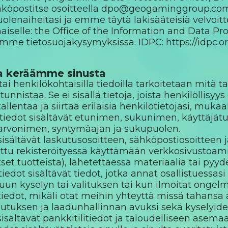
köpostitse osoitteella dpo@geogaminggroup.com.
huolenaiheitasi ja emme täytä lakisääteisiä velvoit
iselle: the Office of the Information and Data Pr
tämme tietosuojakysymyksissä. IDPC: https://idpc.
ita keräämme sinusta
tai henkilökohtaisilla tiedoilla tarkoitetaan mitä 
tunnistaa. Se ei sisällä tietoja, joista henkilöllis
tallentaa ja siirtää erilaisia henkilötietojasi, mukaa
stiedot sisältävät etunimen, sukunimen, käyttäjät
, arvonimen, syntymäajan ja sukupuolen.
sisältävät laskutusosoitteen, sähköpostiosoitteen
ettu rekisteröityessä käyttämään verkkosivustoa
set tuotteista), lähetettäessä materiaalia tai pyyde
tiedot sisältävät tiedot, jotka annat osallistuessa
uun kyselyn tai valituksen tai kun ilmoitat onge
tiedot, mikäli otat meihin yhteyttä missä tahansa
lutuksen ja laadunhallinnan avuksi sekä kyselyid
isältävät pankkitilitiedot ja taloudelliseen asemaasi