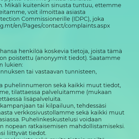
 Mikäli kuitenkin sinusta tuntuu, ettemme
teitamme, voit ilmoittaa asiasta
otection Commissionerille (IDPC), joka
org.mt/en/Pages/contact/complaints.aspx
tahansa henkilöä koskevia tietoja, joista tämä
yys on poistettu (anonyymit tiedot). Saatamme
n lukien:
unnuksen tai vastaavan tunnisteen,
 ja puhelinnumeron sekä kaikki muut tiedot,
mme, tilattaessa palveluitamme (mukaan
ttäessä lisäpalveluita.
si kampanjaan tai kilpailuun, tehdessäsi
lmasta verkkosivustollamme sekä kaikki muut
 asiassa. Puhelinkeskustelusi voidaan
en nopean ratkaisemisen mahdollistamiseksi.
 liittyvät tiedot.