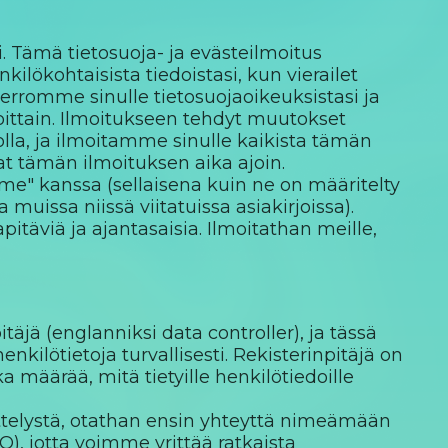
. Tämä tietosuoja- ja evästeilmoitus
ilökohtaisista tiedoistasi, kun vierailet
 kerromme sinulle tietosuojaoikeuksistasi ja
joittain. Ilmoitukseen tehdyt muutokset
olla, ja ilmoitamme sinulle kaikista tämän
at tämän ilmoituksen aika ajoin.
me" kanssa (sellaisena kuin ne on määritelty
uissa niissä viitatuissa asiakirjoissa).
täviä ja ajantasaisia. Ilmoitathan meille,
jä (englanniksi data controller), ja tässä
lötietoja turvallisesti. Rekisterinpitäjä on
 määrää, mitä tietyille henkilötiedoille
sittelystä, otathan ensin yhteyttä nimeämään
), jotta voimme yrittää ratkaista