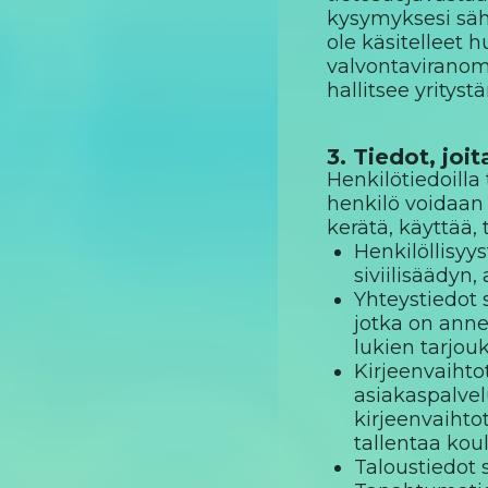
kysymyksesi säh
ole käsitelleet 
valvontaviranoma
hallitsee yritys
3. Tiedot, jo
Henkilötiedoilla 
henkilö voidaan 
kerätä, käyttää, 
Henkilöllisyy
siviilisäädyn
Yhteystiedot 
jotka on ann
lukien tarjouk
Kirjeenvaihto
asiakaspalvel
kirjeenvaihto
tallentaa kou
Taloustiedot s