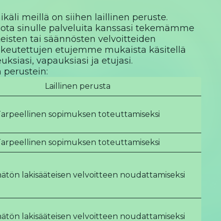
äli meillä on siihen laillinen peruste.
arjota sinulle palveluita kanssasi tekemämme
eisten tai säännösten velvoitteiden
n oikeutettujen etujemme mukaista käsitellä
uksiasi, vapauksiasi ja etujasi.
 perustein:
Laillinen perusta
arpeellinen sopimuksen toteuttamiseksi
arpeellinen sopimuksen toteuttamiseksi
ätön lakisääteisen velvoitteen noudattamiseksi
ätön lakisääteisen velvoitteen noudattamiseksi