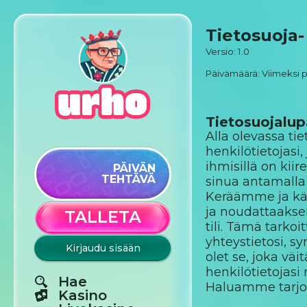
Tietosuoja-
Versio: 1.0
Päivämäärä: Viimeksi p
Tietosuojal
Alla olevassa ti
henkilötietojas
ihmisillä on kii
PÄIVÄN
TEHTÄVÄ
sinua antamalla 
Keräämme ja käs
ja noudattaaksem
TALLETA
tili. Tämä tarko
yhteystietosi, s
Kirjaudu sisään
olet se, joka vä
henkilötietojasi
Hae
Haluamme tarjota
Kasino