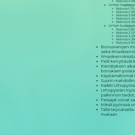
Palkinto 4:
15
Urhon hopeapyör
Palkinto 1:
75
Palkinto 2:
10
Palkinto 3:
15
Palkinto 4:
20
Palkinto 5:
50
Urhon kultapyör
Palkinto 1:
100
Palkinto 2:
12
Palkinto 3:
20
Palkinto 4:
30
Palkinto 5:
10 
Bonusvarojen muu
sekä ilmaiskierro
Ilmaiskierroksist
Pelit kerryttävät
Kierrätyksen aika
bonuksen poista
Käyttämättömät bo
Suurin mahdolline
Kaikki Urhopyörä
Urhopyörän myönt
palkinnon tiedot
Pelaajat voivat 
Mikäli pyörissä on
Tällä tarjouksell
mukaan.