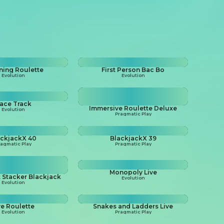
LIVE
ning Roulette
First Person Bac Bo
Evolution
Evolution
LIVE
ace Track
Immersive Roulette Deluxe
Evolution
Pragmatic Play
LIVE
LIVE
ackjackX 40
BlackjackX 39
agmatic Play
Pragmatic Play
LIVE
LIVE
Monopoly Live
et Stacker Blackjack
Evolution
Evolution
LIVE
LIVE
ve Roulette
Snakes and Ladders Live
Evolution
Pragmatic Play