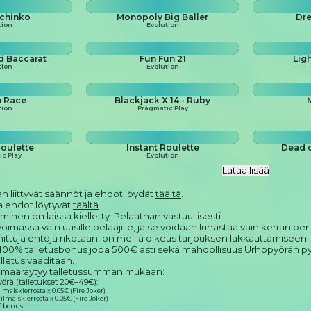
LIVE
LIVE
achinko
Monopoly Big Baller
Dre
tion
Evolution
LIVE
LIVE
d Baccarat
Fun Fun 21
Lig
tion
Evolution
LIVE
LIVE
n Race
Blackjack X 14 - Ruby
tion
Pragmatic Play
LIVE
LIVE
Roulette
Instant Roulette
Dead o
c Play
Evolution
Lataa lisää
 liittyvät säännöt ja ehdot löydät
täältä
.
a ehdot löytyvät
täältä
.
minen on laissa kielletty. Pelaathan vastuullisesti.
imassa vain uusille pelaajille, ja se voidaan lunastaa vain kerran per pel
nittuja ehtoja rikotaan, on meillä oikeus tarjouksen lakkauttamiseen.
100
% talletusbonus jopa
500
€ asti sekä mahdollisuus Urhopyörän py
letus vaaditaan.
 määräytyy talletussumman mukaan:
örä (talletukset
20
€–
49
€):
lmaiskierrosta x
0.05
€ (
Fire Joker
)
ilmaiskierrosta x
0.05
€ (
Fire Joker
)
€ bonus