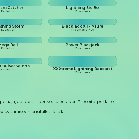
LIVE
LIVE
am Catcher
Lightning Sic Bo
Evolution
Evolution
LIVE
LIVE
htning Storm
Blackjack X 1 - Azure
Evolution
Pragmatic Play
LIVE
LIVE
Mega Ball
Power Blackjack
Evolution
Evolution
LIVE
LIVE
r Alive: Saloon
XXXtreme Lightning Baccarat
Evolution
Evolution
aaja, per pelitili, per kotitalous, per IP-osoite, per laite.
öräyttämiseen ensitalletuksella.