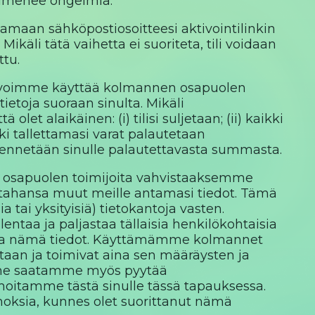
ilmenee ongelmia.
amaan sähköpostiosoitteesi aktivointilinkin
ikäli tätä vaihetta ei suoriteta, tili voidaan
ttu.
a voimme käyttää kolmannen osapuolen
ietoja suoraan sinulta. Mikäli
et alaikäinen: (i) tilisi suljetaan; (ii) kaikki
kki tallettamasi varat palautetaan
hennetään sinulle palautettavasta summasta.
sapuolen toimijoita vahvistaaksemme
tkä tahansa muut meille antamasi tiedot. Tämä
ia tai yksityisiä) tietokantoja vasten.
entaa ja paljastaa tällaisia henkilökohtaisia
ntaa nämä tiedot. Käyttämämme kolmannet
istaan ja toimivat aina sen määräysten ja
mme saatamme myös pyytää
 ilmoitamme tästä sinulle tässä tapauksessa.
noksia, kunnes olet suorittanut nämä