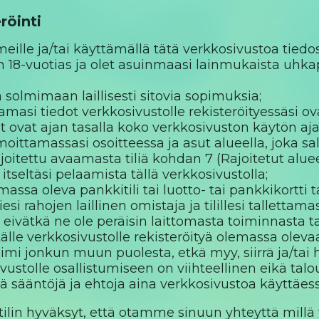
eröinti
eille ja/tai käyttämällä tätä verkkosivustoa tiedost
n 18-vuotias ja olet asuinmaasi lainmukaista uhka
 solmimaan laillisesti sitovia sopimuksia;
amasi tiedot verkkosivustolle rekisteröityessäsi ovat
ot ovat ajan tasalla koko verkkosivuston käytön aja
lmoittamassasi osoitteessa ja asut alueella, joka s
ajoitettu avaamasta tiliä kohdan 7 (Rajoitetut alue
 itseltäsi pelaamista tällä verkkosivustolla;
imassa oleva pankkitili tai luotto- tai pankkikortt
iesi rahojen laillinen omistaja ja tilillesi tallett
 eivätkä ne ole peräisin laittomasta toiminnasta ta
 tälle verkkosivustolle rekisteröityä olemassa olevaa 
oimi jonkun muun puolesta, etkä myy, siirrä ja/tai han
vustolle osallistumiseen on viihteellinen eikä talou
ä sääntöjä ja ehtoja aina verkkosivustoa käyttäess
tilin hyväksyt, että otamme sinuun yhteyttä millä ta