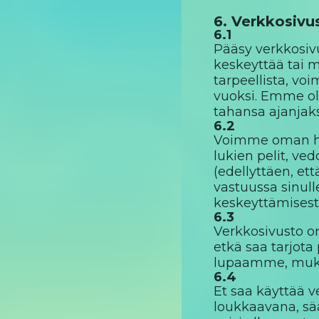
6. Verkkosiv
6.1
Pääsy verkkosivu
keskeyttää tai m
tarpeellista, vo
vuoksi. Emme ole
tahansa ajanjak
6.2
Voimme oman ha
lukien pelit, ve
(edellyttäen, ett
vastuussa sinull
keskeyttämisestä
6.3
Verkkosivusto on
etkä saa tarjot
lupaamme, muka
6.4
Et saa käyttää v
loukkaavana, sää