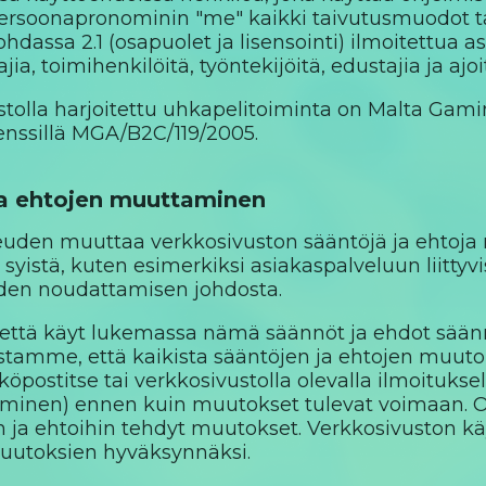
 persoonapronominin "me" kaikki taivutusmuodot t
kohdassa 2.1 (osapuolet ja lisensointi) ilmoitettua 
tajia, toimihenkilöitä, työntekijöitä, edustajia ja ajoi
stolla harjoitettu uhkapelitoiminta on Malta Gam
enssillä MGA/B2C/119/2005.
ja ehtojen muuttaminen
den muuttaa verkkosivuston sääntöjä ja ehtoja mi
syistä, kuten esimerkiksi asiakaspalveluun liittyvi
den noudattamisen johdosta.
että käyt lukemassa nämä säännöt ja ehdot säännö
stamme, että kaikista sääntöjen ja ehtojen muutoks
köpostitse tai verkkosivustolla olevalla ilmoitukse
minen) ennen kuin muutokset tulevat voimaan. On 
in ja ehtoihin tehdyt muutokset. Verkkosivuston 
toksien hyväksynnäksi.