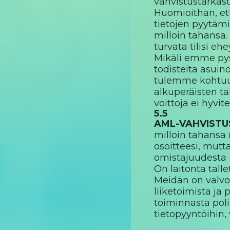
vahvistustarkast
Huomioithan, ett
tietojen pyytämi
milloin tahansa.
turvata tilisi ehe
Mikäli emme pyst
todisteita asuin
tulemme kohtuulli
alkuperäisten ta
voittoja ei hyvite
5.5
AML-VAHVISTU
milloin tahansa 
osoitteesi, mut
omistajuudesta (
On laitonta tallet
Meidän on valvot
liiketoimista ja
toiminnasta poli
tietopyyntöihin,