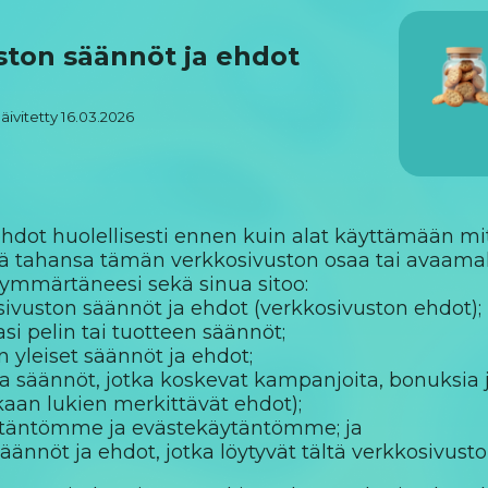
ston säännöt ja ehdot
äivitetty 16.03.2026
dot huolellisesti ennen kuin alat käyttämään mi
 tahansa tämän verkkosivuston osaa tai avaamalla t
 ymmärtäneesi sekä sinua sitoo:
vuston säännöt ja ehdot (verkkosivuston ehdot);
i pelin tai tuotteen säännöt;
yleiset säännöt ja ehdot;
ja säännöt, jotka koskevat kampanjoita, bonuksia ja
kaan lukien merkittävät ehdot);
ytäntömme ja evästekäytäntömme; ja
äännöt ja ehdot, jotka löytyvät tältä verkkosivust