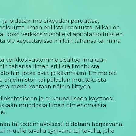
n", ja pidätämme oikeuden peruuttaa,
suutta ilman erillistä ilmoitusta. Mikäli on
i koko verkkosivustolle ylläpitotarkoituksien
ä ole käytettävissä milloin tahansa tai minä
ä verkkosivustomme sisältöä (mukaan
oin tahansa ilman erillistä ilmoitusta
 vetoihin, jotka ovat jo käynnissä). Emme ole
ä ohjelmiston tai palvelun muutoksista,
sia meitä kohtaan näihin liittyen.
lökohtaiseen ja ei-kaupalliseen käyttöösi,
aa missään muodossa ilman nimenomaista
me.
tään tai todennäköisesti pidetään herjaavana,
i muulla tavalla syrjivänä tai tavalla, joka