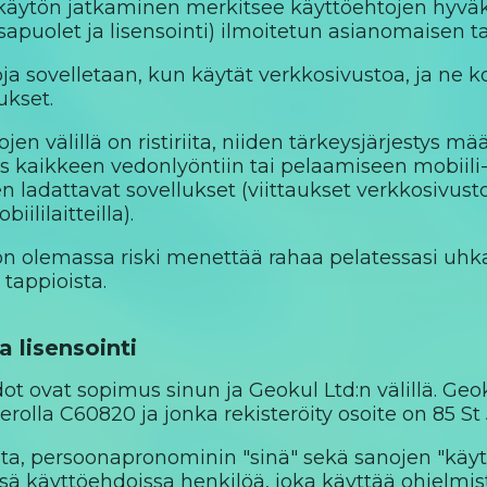
äytön jatkaminen merkitsee käyttöehtojen hyväksy
sapuolet ja lisensointi) ilmoitetun asianomaisen ta
ja sovelletaan, kun käytät verkkosivustoa, ja ne k
kset.
jen välillä on ristiriita, niiden tärkeysjärjestys mä
 kaikkeen vedonlyöntiin tai pelaamiseen mobiili- j
en ladattavat sovellukset (viittaukset verkkosivus
ililaitteilla).
on olemassa riski menettää rahaa pelatessasi uhka
 tappioista.
a lisensointi
 ovat sopimus sinun ja Geokul Ltd:n välillä. Geok
rolla C60820 ja jonka rekisteröity osoite on 85 St 
nita, persoonapronominin "sinä" sekä sanojen "käyt
ssä käyttöehdoissa henkilöä, joka käyttää ohjelm