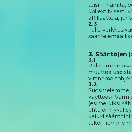
toisin mainita,
kollektiivisesti 
affiliaatteja, joh
2.3
Tällä verkkosivu
sääntelemää lis
3. Sääntöjen 
3.1
Pidätämme oikeu
muuttaa useista 
viranomaisohjei
3.2
Suosittelemme, 
käyttöäsi. Varmi
(esimerkiksi säh
ehtojen hyväksy
kaikki sääntöih
tekemiemme muu