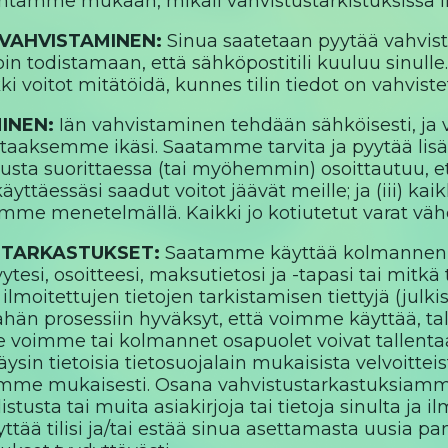
kintamme mukaan, mikäli vahvistustarkistuksissa 
VAHVISTAMINEN:
Sinua saatetaan pyytää vahvist
n todistamaan, että sähköpostitili kuuluu sinulle. M
ki voitot mitätöidä, kunnes tilin tiedot on vahviste
MINEN:
Iän vahvistaminen tehdään sähköisesti, j
staaksemme ikäsi. Saatamme tarvita ja pyytää lisät
sta suorittaessa (tai myöhemmin) osoittautuu, että ol
yttäessäsi saadut voitot jäävät meille; ja (iii) kai
mme menetelmällä. Kaikki jo kotiutetut varat vä
STARKASTUKSET:
Saatamme käyttää kolmannen o
isyytesi, osoitteesi, maksutietosi ja -tapasi tai mi
 ilmoitettujen tietojen tarkistamisen tiettyjä (julkis
ähän prosessiin hyväksyt, että voimme käyttää, tall
 me voimme tai kolmannet osapuolet voivat talle
äysin tietoisia tietosuojalain mukaisista velvoitte
mme mukaisesti. Osana vahvistustarkastuksia
istusta tai muita asiakirjoja tai tietoja sinulta ja
ää tilisi ja/tai estää sinua asettamasta uusia pa