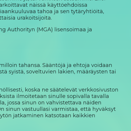
arkoittavat näissä käyttöehdoissa
asiaankuuluvaa tahoa ja sen tytäryhtiöitä,
ttaisia urakoitsijoita.
ing Authorityn (MGA) lisensoimaa ja
lloin tahansa. Sääntöjä ja ehtoja voidaan
stä syistä, soveltuvien lakien, määräysten tai
llisesti, koska ne säätelevät verkkosivuston
ista ilmoitetaan sinulle sopivalla tavalla
lla, jossa sinun on vahvistettava näiden
sinun vastuullasi varmistaa, että hyväksyt
käytön jatkaminen katsotaan kaikkien