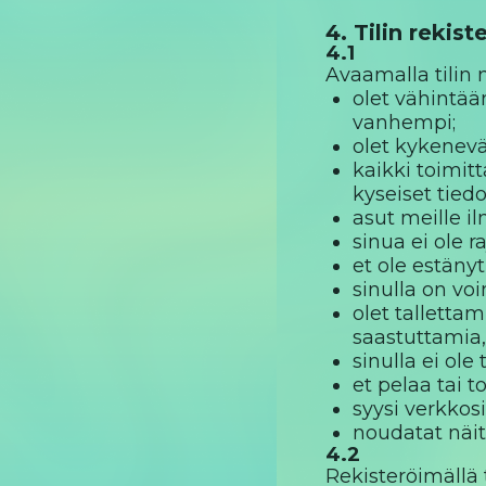
4. Tilin rekist
4.1
Avaamalla tilin m
olet vähintää
vanhempi;
olet kykenevä
kaikki toimitt
kyseiset tied
asut meille i
sinua ei ole r
et ole estänyt
sinulla on vo
olet tallettam
saastuttamia,
sinulla ei ole
et pelaa tai t
syysi verkkosi
noudatat näit
4.2
Rekisteröimällä 