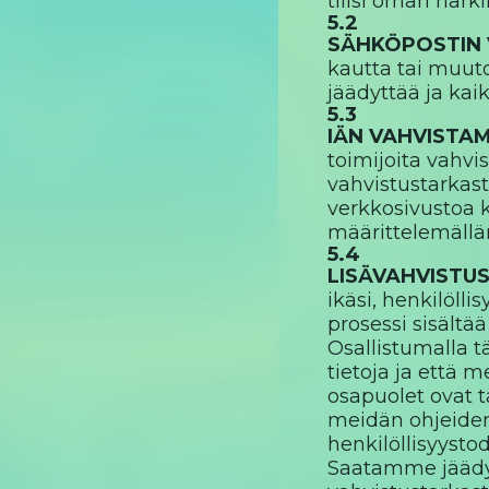
tilisi oman har
5.2
SÄHKÖPOSTIN 
kautta tai muutoi
jäädyttää ja kaik
5.3
IÄN VAHVISTA
toimijoita vahvi
vahvistustarkastu
verkkosivustoa kä
määrittelemällä
5.4
LISÄVAHVISTU
ikäsi, henkilöll
prosessi sisältää
Osallistumalla t
tietoja ja että
osapuolet ovat t
meidän ohjeide
henkilöllisyystod
Saatamme jäädytt