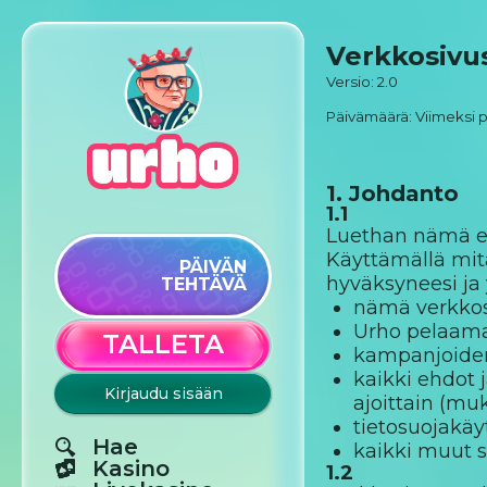
Verkkosivu
Versio: 2.0
Päivämäärä: Viimeksi p
1. Johdanto
1.1
Luethan nämä eh
Käyttämällä mitä
PÄIVÄN
hyväksyneesi ja
TEHTÄVÄ
nämä verkkosi
Urho pelaamas
TALLETA
kampanjoiden 
kaikki ehdot 
Kirjaudu sisään
ajoittain (mu
tietosuojakä
Hae
kaikki muut s
Kasino
1.2