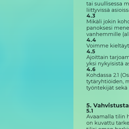
tai suullisessa m
liittyvissä asioiss
4.3
Mikäli jokin koh
panoksesi menet
vanhemmille (al
4.4
Voimme kieltäyt
4.5
Ajoittain tarjoamm
yksi nykyisistä
4.6
Kohdassa 2.1 (Os
tytäryhtiöiden,
työntekijät sekä
5. Vahvistust
5.1
Avaamalla tilin 
on kuvattu tark