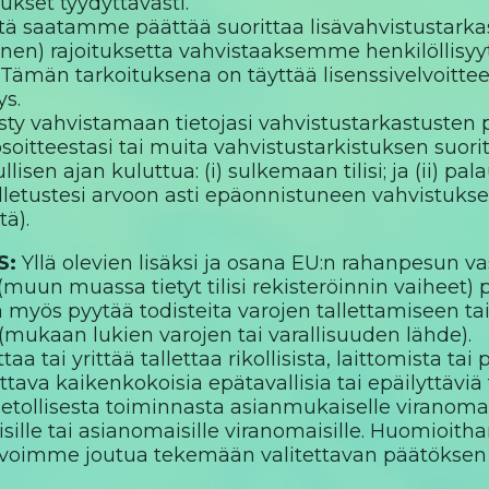
ukset tyydyttävästi.
ä saatamme päättää suorittaa lisävahvistustarkas
nen) rajoituksetta vahvistaaksemme henkilöllisyyte
 Tämän tarkoituksena on täyttää lisenssivelvoitte
ys.
y vahvistamaan tietojasi vahvistustarkastusten pää
osoitteestasi tai muita vahvistustarkistuksen suori
sen ajan kuluttua: (i) sulkemaan tilisi; ja (ii) pa
lletustesi arvoon asti epäonnistuneen vahvistukse
tä).
S:
Yllä olevien lisäksi ja osana EU:n rahanpesun v
(muun muassa tietyt tilisi rekisteröinnin vaiheet) 
ta myös pyytää todisteita varojen tallettamiseen 
mukaan lukien varojen tai varallisuuden lähde).
taa tai yrittää tallettaa rikollisista, laittomista tai p
tava kaikenkokoisia epätavallisia tai epäilyttäviä
 petollisesta toiminnasta asianmukaiselle viranomai
isille tai asianomaisille viranomaisille. Huomioitha
 voimme joutua tekemään valitettavan päätöksen t