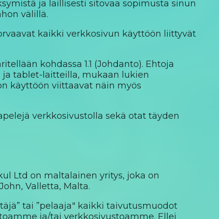
mistä ja laillisesti sitovaa sopimusta sinun
hon välillä.
orvaavat kaikki verkkosivun käyttöön liittyvät
äritellään kohdassa 1.1 (Johdanto). Ehtoja
a tablet-laitteilla, mukaan lukien
ton käyttöön viittaavat näin myös
pelejä verkkosivustolla sekä otat täyden
ul Ltd on maltalainen yritys, joka on
John, Valletta, Malta.
täjä” tai ”pelaaja" kaikki taivutusmuodot
istoamme ja/tai verkkosivustoamme. Ellei