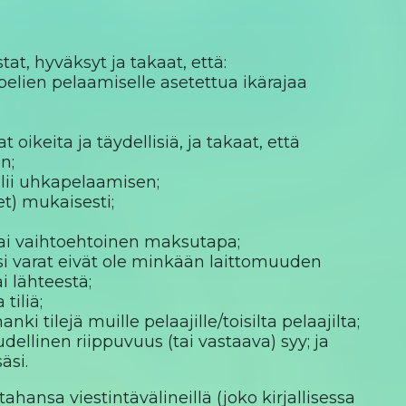
at, hyväksyt ja takaat, että:
pelien pelaamiselle asetettua ikärajaa
 oikeita ja täydellisiä, ja takaat, että
n;
allii uhkapelaamisen;
et) mukaisesti;
i tai vaihtoehtoinen maksutapa;
amasi varat eivät ole minkään laittomuuden
i lähteestä;
tiliä;
ki tilejä muille pelaajille/toisilta pelaajilta;
dellinen riippuvuus (tai vastaava) syy; ja
äsi.
hansa viestintävälineillä (joko kirjallisessa