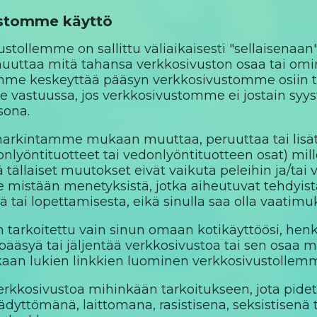
ustomme käyttö
stollemme on sallittu väliaikaisesti "sellaisenaa
uuttaa mitä tahansa verkkosivuston osaa tai ominai
imme keskeyttää pääsyn verkkosivustomme osiin ta
 vastuussa, jos verkkosivustomme ei jostain syyst
sona.
rkintamme mukaan muuttaa, peruuttaa tai lisät
donlyöntituotteet tai vedonlyöntituotteen osat) mill
ä tällaiset muutokset eivät vaikuta peleihin ja/tai
e mistään menetyksistä, jotka aiheutuvat tehdyist
 tai lopettamisesta, eikä sinulla saa olla vaatimuk
 tarkoitettu vain sinun omaan kotikäyttöösi, henki
a pääsyä tai jäljentää verkkosivustoa tai sen os
an lukien linkkien luominen verkkosivustollem
erkkosivustoa mihinkään tarkoitukseen, jota pide
dyttömänä, laittomana, rasistisena, seksistisenä ta