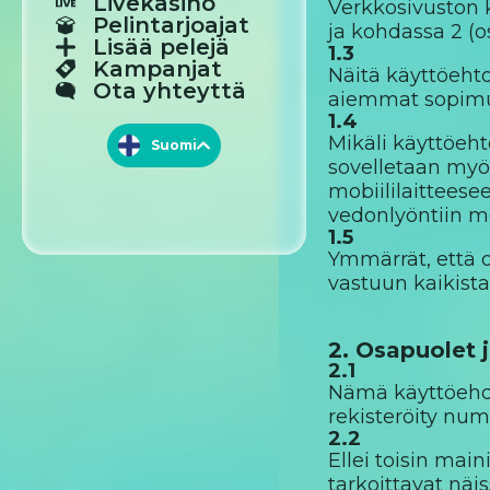
Livekasino
Verkkosivuston k
Pelintarjoajat
ja kohdassa 2 (o
Lisää pelejä
1.3
Kampanjat
Näitä käyttöehto
Ota yhteyttä
aiemmat sopimu
1.4
Mikäli käyttöehto
Suomi
Suomi
sovelletaan myös
mobiililaitteese
English
vedonlyöntiin mobi
Norsk
1.5
Ymmärrät, että 
vastuun kaikista
2. Osapuolet j
2.1
Nämä käyttöehdot
rekisteröity nume
2.2
Ellei toisin mai
tarkoittavat näi