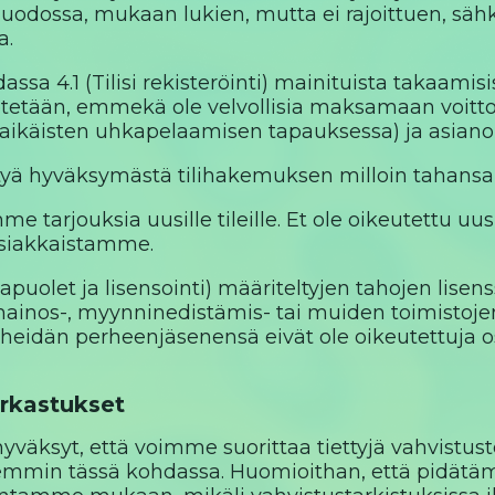
uodossa, mukaan lukien, mutta ei rajoittuen, sähköpo
a.
dassa 4.1 (Tilisi rekisteröinti) mainituista takaam
etään, emmekä ole velvollisia maksamaan voittoja
aikäisten uhkapelaamisen tapauksessa) ja asianom
yä hyväksymästä tilihakemuksen milloin tahansa 
e tarjouksia uusille tileille. Et ole oikeutettu uusill
 asiakkaistamme.
apuolet ja lisensointi) määriteltyjen tahojen lisen
 mainos-, myynninedistämis- tai muiden toimisto
 heidän perheenjäsenensä eivät ole oikeutettuja o
arkastukset
hyväksyt, että voimme suorittaa tiettyjä vahvistust
emmin tässä kohdassa. Huomioithan, että pidätäm