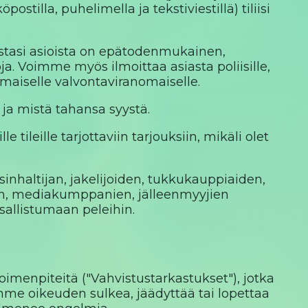
stilla, puhelimella ja tekstiviestillä) tiliisi
isistasi asioista on epätodenmukainen,
. Voimme myös ilmoittaa asiasta poliisille,
aiselle valvontaviranomaiselle.
ja mistä tahansa syystä.
e tileille tarjottaviin tarjouksiin, mikäli olet
ssinhaltijan, jakelijoiden, tukkukauppiaiden,
jen, mediakumppanien, jälleenmyyjien
sallistumaan peleihin.
oimenpiteitä ("Vahvistustarkastukset"), jotka
me oikeuden sulkea, jäädyttää tai lopettaa