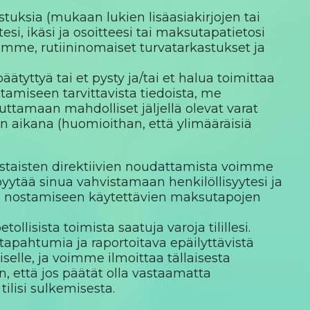
tuksia (mukaan lukien lisäasiakirjojen tai
si, ikäsi ja osoitteesi tai maksutapatietosi
emme, rutiininomaiset turvatarkastukset ja
tyttyä tai et pysty ja/tai et halua toimittaa
ttamiseen tarvittavista tiedoista, me
lauttamaan mahdolliset jäljellä olevat varat
n aikana (huomioithan, että ylimääräisiä
astaisten direktiivien noudattamista voimme
pyytää sinua vahvistamaan henkilöllisyytesi ja
tai nostamiseen käytettävien maksutapojen
etollisista toimista saatuja varoja tilillesi.
 tapahtumia ja raportoitava epäilyttävistä
selle, ja voimme ilmoittaa tällaisesta
n, että jos päätät olla vastaamatta
ilisi sulkemisesta.