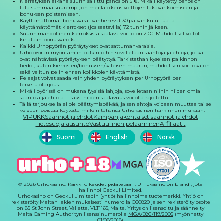
Kierrätyksen aikana suurin sallittu panos on 5 €. Mikäli käytetty panos on
tätä summaa suurempi, on meillä oikeus voittojen takavarikoimiseen ja
bonuksen poistamiseen.
Käyttämättömät bonusvarat vanhenevat 30 päivän kuluttua ja
käyttämättömät kierrokset (jos saatavilla) 72 tunnin jälkeen.
Suurin mahdollinen kierroksista saatava voitto on 20€. Mahdolliset voitot
kirjataan bonusvaroiksi.
Kaikki Urhopyörän pyöräytykset ovat sattumanvaraisia.
Urhopyörän myöntämiin palkintoihin sovelletaan sääntöjä ja ehtoja, jotka
ovat nähtävissä pyöräytyksen päätyttyä. Tarkistathan kyseisen palkinnon
tiedot, kuten kierrosten/bonuksen/käteisen määrän, mahdollisen voittokaton
sekä valitun pelin ennen kolikkojen käyttämistä.
Pelaajat voivat saada vain yhden pyöräytyksen per Urhopyörä per
tervetulotarjous.
Mikäli pyörissä on mukana fyysisiä lahjoja, sovelletaan niihin niiden omia
sääntöjä ja ehtoja. Lisäksi niiden saatavuus voi olla rajoitettu.
Tällä tarjouksella ei ole päättymispäivää, ja sen ehtoja voidaan muuttaa tai se
voidaan poistaa käytöstä milloin tahansa Urhokasinon harkinnan mukaan.
VIP
UKK
Säännöt ja ehdot
Kampanjakohtaiset säännöt ja ehdot
Tietosuojalausunto
Vastuullinen pelaaminen
Affiliaatit
Suomi
English
Norsk
© 2026 Urhokasino. Kaikki oikeudet pidätetään. Urhokasino on brändi, jota
hallinnoi Geokul Limited.
Urhokasino on Geokul Limitedin (yhtiö) hallinnoima tuotemerkki. Yhtiö on
rekisteröity Maltan lakien mukaisesti numerolla C60820 ja sen rekisteröity osoite
on 85 St John Street, Valletta, VLT1165, Malta. Yritys on lisensoitu ja säännelty
Malta Gaming Authorityn lisenssinumerolla
MGA/B2C/119/2005
(myönnetty
01/08/2018).